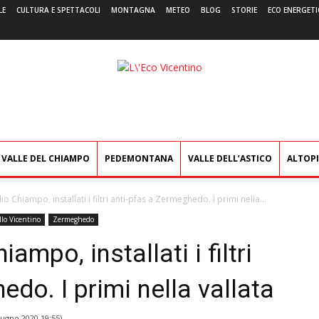
LE
CULTURA E SPETTACOLI
MONTAGNA
METEO
BLOG
STORIE
ECO ENERGETI
L'Eco
Vicentino
VALLE DEL CHIAMPO
PEDEMONTANA
VALLE DELL’ASTICO
ALTOP
 Chiampo, installati i filtri anti-pfas a Zermeghedo. I primi nella...
lo Vicentino
Zermeghedo
mpo, installati i filtri
do. I primi nella vallata
iugno 2020 19:55
)