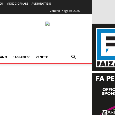
CO
VIDEOGIORNALE
AUDIONOTIZIE
venerdì 7 agosto 2026
IANO
BASSANESE
VENETO