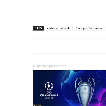
TAGS
carbone minerale
Giuseppe Castaman
Articolo precedente