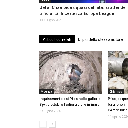
Sport
Uefa, Champions quasi definita: si attende
ufficialità. Incertezza Europa League
10 Giugno 2020
Articoli correlati
Di più dello stesso autore
Vicenza
Chiampo
Inquinamento dai Pfba nelle gallerie
Pfas, acque
Spv: a ottobre l’udienza preliminare
funzione il f
centro idri
4 Giugno 2026
14 Aprile 202