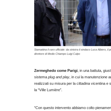
Stamattina il varo ufficiale: da sinistra il sindaco Luca Albiero, i
direttore di Medio Chiampo Luigi Culpo
Zermeghedo come Parigi
, in una battuta, gius
sistema
plug and play
, in cui la manutenzione ann
realizzati su misura per la cittadina vicentina 
la “Ville Lumière”.
“Con questo intervento abbiamo colto pienamente 