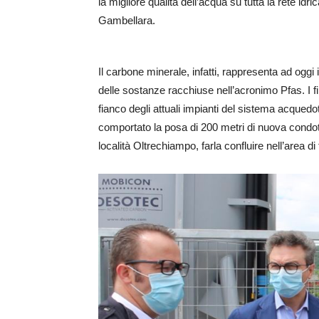
la migliore qualità dell’acqua su tutta la rete 
Gambellara.
Il carbone minerale, infatti, rappresenta ad oggi 
delle sostanze racchiuse nell’acronimo Pfas. I filt
fianco degli attuali impianti del sistema acquedott
comportato la posa di 200 metri di nuova condotta
località Oltrechiampo, farla confluire nell’area di