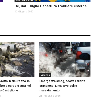
Cronaca Esteri
Ue, dal 1 luglio riapertura frontiere esterne
10 Giugno 2020
Vicenza
dotto in sicurezza, in
Emergenza smog, scatta l’allerta
iltro a carboni attivi nel
arancione. Limiti a veicoli e
co Castiglione
riscaldamento
6
25 Febbraio 2026