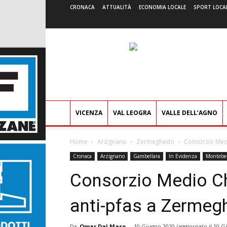
CRONACA
ATTUALITÀ
ECONOMIA LOCALE
SPORT LOCA
VICENZA
VAL LEOGRA
VALLE DELL’AGNO
Home
Arzignano
Zermeghedo
Consorzio Medio
Cronaca
Arzignano
Gambellara
In Evidenza
Montebel
Consorzio Medio Chia
anti-pfas a Zermeghe
Da
Omar Dal Maso
-
10 Giugno 2020
(aggiornato il
10 G