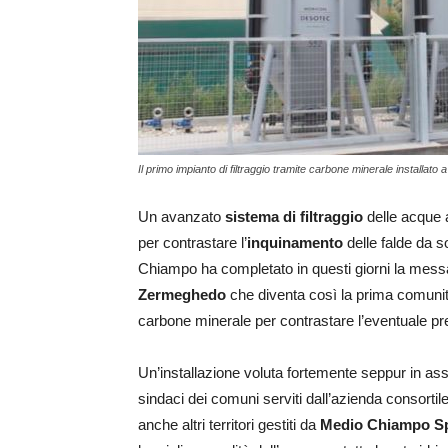
Il primo impianto di filtraggio tramite carbone minerale installat
Un avanzato
sistema di filtraggio
delle acque 
per contrastare l’
inquinamento
delle falde da s
Chiampo ha completato in questi giorni la messa
Zermeghedo
che diventa così la prima comunit
carbone minerale per contrastare l’eventuale p
Un’installazione voluta fortemente seppur in asse
sindaci dei comuni serviti dall’azienda consorti
anche altri territori gestiti da
Medio Chiampo S