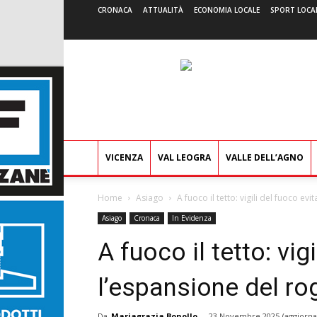
CRONACA
ATTUALITÀ
ECONOMIA LOCALE
SPORT LOCA
VICENZA
VAL LEOGRA
VALLE DELL’AGNO
Home
Asiago
A fuoco il tetto: vigili del fuoco ev
Asiago
Cronaca
In Evidenza
A fuoco il tetto: vig
l’espansione del ro
Da
Mariagrazia Bonollo
-
23 Novembre 2025
(aggiorna