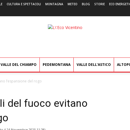
LE
CULTURA E SPETTACOLI
MONTAGNA
METEO
BLOG
STORIE
ECO ENERGETI
L'Eco
Vicentino
VALLE DEL CHIAMPO
PEDEMONTANA
VALLE DELL’ASTICO
ALTOP
itano l’espansione del rogo
ili del fuoco evitano
go
to il
24 Novembre 2025 11:28
)