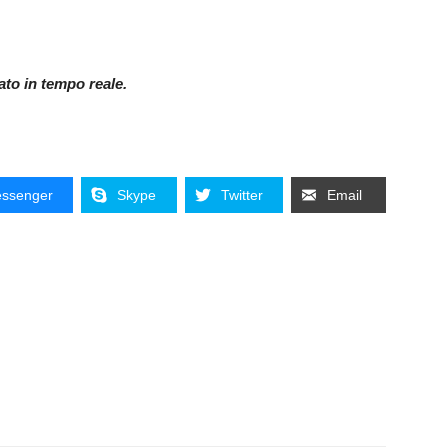
nato in tempo reale.
ssenger
Skype
Twitter
Email