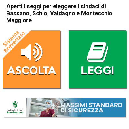
Aperti i seggi per eleggere i sindaci di
Bassano, Schio, Valdagno e Montecchio
Maggiore
Home
Attualità
Attualità
Bassano del Grappa
In Evidenza
Arzignano
Montecchio Maggiore
Schio
Valdagno
Aperti i seggi per eleggere i
sindaci di Bassano, Schio,
Valdagno e Montecchio
Maggiore
Da
Mariagrazia Bonollo
23 Giugno 2024
(aggiornato il
23 Giugno 2024 16:26
)