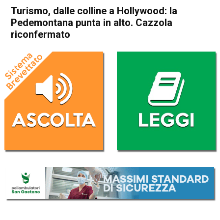
Turismo, dalle colline a Hollywood: la
Pedemontana punta in alto. Cazzola
riconfermato
Home
Attualità
Attualità
In Evidenza
Schio
Thiene
Turismo, dalle colline a
Hollywood: la Pedemontana
punta in alto. Cazzola
riconfermato
Da
Mariagrazia Bonollo
9 Maggio 2026
(aggiornato il
9 Maggio 2026 22:17
)