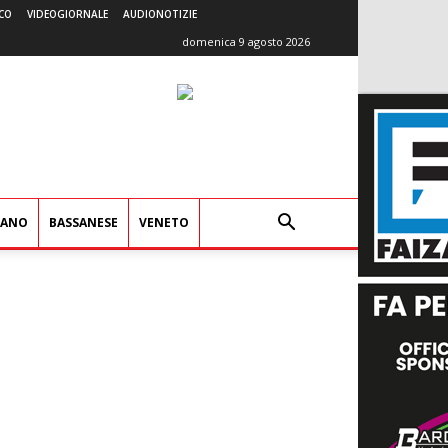
CO
VIDEOGIORNALE
AUDIONOTIZIE
domenica 9 agosto 2026
IANO
BASSANESE
VENETO