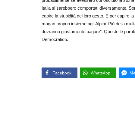
probabilmente se avessero conosciuto la storia 
Italia si sarebbero comportati diversamente. Son
capire la stupidità del loro gesto. E per capire la 
magari proprio insieme agli Alpini. Più della mul
dovranno giustamente pagare”. Queste le parol
Democratico.
Facebook
WhatsApp
Me