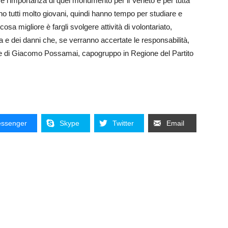
e l’importanza di quel monumento per il Veneto e per tutta
o tutti molto giovani, quindi hanno tempo per studiare e
cosa migliore è fargli svolgere attività di volontariato,
ta e dei danni che, se verranno accertate le responsabilità,
e di Giacomo Possamai, capogruppo in Regione del Partito
ssenger
Skype
Twitter
Email