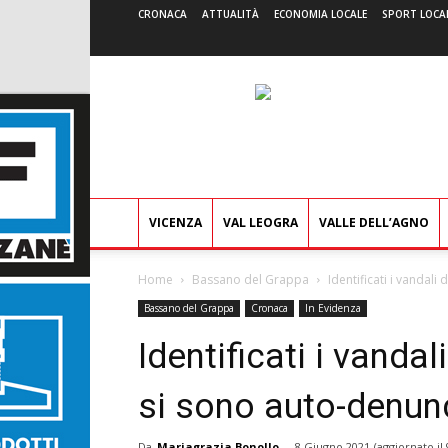
CRONACA
ATTUALITÀ
ECONOMIA LOCALE
SPORT LOCA
VICENZA
VAL LEOGRA
VALLE DELL’AGNO
Home
Bassano del Grappa
Identificati i vandal
Bassano del Grappa
Cronaca
In Evidenza
Identificati i vanda
si sono auto-denunc
Da
Mariagrazia Bonollo
-
8 Giugno 2021
(aggiornato il