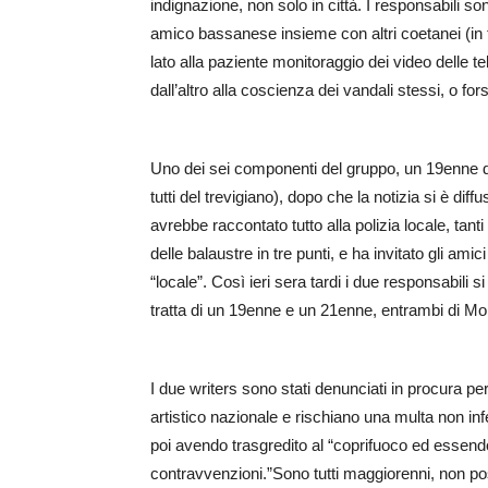
indignazione, non solo in città. I responsabili s
amico bassanese insieme con altri coetanei (in t
lato alla paziente monitoraggio dei video delle t
dall’altro alla coscienza dei vandali stessi, o f
Uno dei sei componenti del gruppo, un 19enne di
tutti del trevigiano), dopo che la notizia si è dif
avrebbe raccontato tutto alla polizia locale, tant
delle balaustre in tre punti, e ha invitato gli am
“locale”. Così ieri sera tardi i due responsabili s
tratta di un 19enne e un 21enne, entrambi di Mon
I due writers sono stati denunciati in procura p
artistico nazionale e rischiano una multa non inf
poi avendo trasgredito al “coprifuoco ed essen
contravvenzioni.”Sono tutti maggiorenni, non p