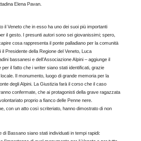
cittadina Elena Pavan.
to il Veneto che in esso ha uno dei suoi più importanti
r il gesto. I presunti autori sono sei giovanissimi; spero,
 capire cosa rappresenta il ponte palladiano per la comunità
i il Presidente della Regione del Veneto, Luca
adini bassanesi e dell’Associazione Alpini – aggiunge il
 il fatto che i writer siano stati identificati, grazie
zia locale. Il monumento, luogo di grande memoria per la
e degli Alpini. La Giustizia farà il corso che il caso
rranno confermate, che ai protagonisti della grave ragazzata
olontariato proprio a fianco delle Penne nere.
e, con un atto così scriteriato, hanno dimostrato di non
 di Bassano siano stati individuati in tempi rapidi: