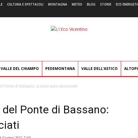
LE
CULTURA E SPETTACOLI
MONTAGNA
METEO
BLOG
STORIE
ECO ENERGETI
L'Eco
Vicentino
VALLE DEL CHIAMPO
PEDEMONTANA
VALLE DELL’ASTICO
ALTOP
i del Ponte di Bassano: si sono auto-denunciati
li del Ponte di Bassano:
iati
9 Giugno 2021 7:16
)