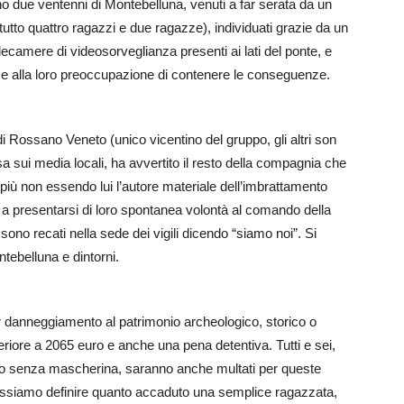
ono due ventenni di Montebelluna, venuti a far serata da un
utto quattro ragazzi e due ragazze), individuati grazie da un
elecamere di videosorveglianza presenti ai lati del ponte, e
orse alla loro preoccupazione di contenere le conseguenze.
 Rossano Veneto (unico vicentino del gruppo, gli altri son
fusa sui media locali, ha avvertito il resto della compagnia che
i più non essendo lui l’autore materiale dell’imbrattamento
ici a presentarsi di loro spontanea volontà al comando della
i sono recati nella sede dei vigili dicendo “siamo noi”. Si
tebelluna e dintorni.
er danneggiamento al patrimonio archeologico, storico o
eriore a 2065 euro e anche una pena detentiva. Tutti e sei,
do senza mascherina, saranno anche multati per queste
ossiamo definire quanto accaduto una semplice ragazzata,