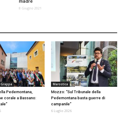
madre
8 Giugno 2021
 Grappa
Marostica
ella Pedemontana,
Mozzo: “Sul Tribunale della
ne corale a Bassano:
Pedemontana basta guerre di
tale”
campanile”
6
6 Luglio 2026