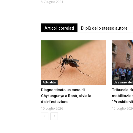
8 Giugno 2021
Articoli correlati
Di più dello stesso autore
Attualità
Bassano del
Diagnosticato un caso di
Tribunale d
Chykungunya a Rosà, al via la
mobilitazio
disinfestazione
“Presidio vi
15 Luglio 2026
10 Luglio 202