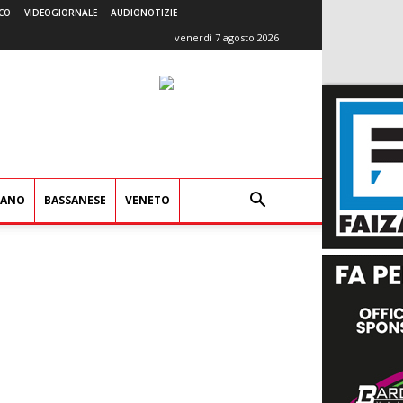
CO
VIDEOGIORNALE
AUDIONOTIZIE
venerdì 7 agosto 2026
IANO
BASSANESE
VENETO