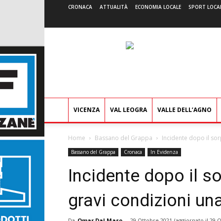
CRONACA
ATTUALITÀ
ECONOMIA LOCALE
SPORT LOCA
VICENZA
VAL LEOGRA
VALLE DELL’AGNO
Home
Bassano del Grappa
Incidente dopo il sor
Bassano del Grappa
Cronaca
In Evidenza
Incidente dopo il s
gravi condizioni un
Da
Omar Dal Maso
-
29 Ottobre 2021
(aggiornato il
29 O