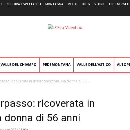
LE
CULTURA E SPETTACOLI
MONTAGNA
METEO
BLOG
STORIE
ECO ENERGETI
L'Eco
Vicentino
VALLE DEL CHIAMPO
PEDEMONTANA
VALLE DELL’ASTICO
ALTOP
passo: ricoverata in gravi condizioni una donna di 56...
orpasso: ricoverata in
a donna di 56 anni
ttobre 2021 21:09
)