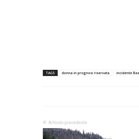
TAGS
donna in prognosi riservata
incidente Ba
Articolo precedente