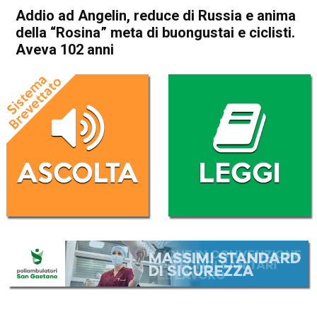
Addio ad Angelin, reduce di Russia e anima
della “Rosina” meta di buongustai e ciclisti.
Aveva 102 anni
Home
Bassano del Grappa
Marostica
Cronaca
In Evidenza
Bassano del Grappa
Marostica
Addio ad Angelin, reduce di
Russia e anima della “Rosina”
meta di buongustai e ciclisti.
Aveva 102 anni
Da
Omar Dal Maso
23 Settembre 2024
(aggiornato il
23 Settembre 2024 19:38
)