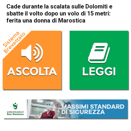
Cade durante la scalata sulle Dolomiti e
sbatte il volto dopo un volo di 15 metri:
ferita una donna di Marostica
Home
Bassano del Grappa
Marostica
Cronaca
In Evidenza
Bassano del Grappa
Marostica
Cade durante la scalata sulle
Dolomiti e sbatte il volto
dopo un volo di 15 metri:
ferita una donna di Marostica
Da
Mariagrazia Bonollo
9 Ottobre 2022
(aggiornato il
9 Ottobre 2022 22:40
)