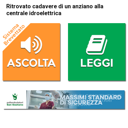
Ritrovato cadavere di un anziano alla
centrale idroelettrica
Home
Bassano del Grappa
Bassano del Grappa
Cronaca
In Evidenza
Ritrovato cadavere di un
anziano alla centrale
idroelettrica
Da
Mariagrazia Bonollo
7 Ottobre 2016
(aggiornato il
7 Ottobre 2016 18:18
)
ASCOLTA L'AUDIO