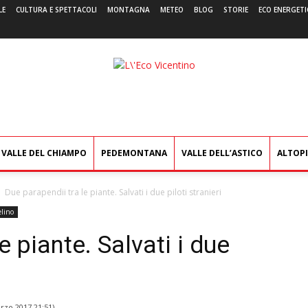
LE
CULTURA E SPETTACOLI
MONTAGNA
METEO
BLOG
STORIE
ECO ENERGETI
L'Eco
Vicentino
VALLE DEL CHIAMPO
PEDEMONTANA
VALLE DELL’ASTICO
ALTOP
Due parapendii tra le piante. Salvati i due piloti stranieri
lino
e piante. Salvati i due
rzo 2017 21:51
)