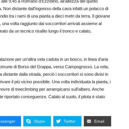
 alle 9.45 a Romano d’Ezzelino, all’altezza del quinto
Non distante dall’ingresso della cava infatti un polacco di
io tra i rami di una pianta a dieci metri da terra. Il giovane
e, una volta raggiunto dai soccorritori arrivati assieme al
to da un tecnico risalito lungo il tronco e calato,
zione per un’altra vela caduta in un bosco, in linea d’aria
el comune di Borso del Grappa, verso Campogrosso. La vela,
distante dalla strada, perciò i soccorritori si sono divisi in
vare il più vicino possibile. Una volta individuata la pianta, i
anovre di treeclimbing per arrampicarsi sull’albero. Anche
riportato conseguenze. Calato al suolo, il pilota è stato
ssenger
Skype
Twitter
Email