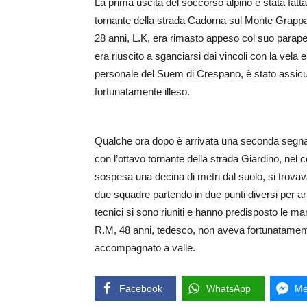
La prima uscita del soccorso alpino è stata fatta
tornante della strada Cadorna sul Monte Grappa. 
28 anni, L.K, era rimasto appeso col suo parapend
era riuscito a sganciarsi dai vincoli con la vela 
personale del Suem di Crespano, è stato assicura
fortunatamente illeso.
Qualche ora dopo è arrivata una seconda segnala
con l’ottavo tornante della strada Giardino, n
sospesa una decina di metri dal suolo, si trovava 
due squadre partendo in due punti diversi per arri
tecnici si sono riuniti e hanno predisposto le m
R.M, 48 anni, tedesco, non aveva fortunatamente 
accompagnato a valle.
Facebook
WhatsApp
Me