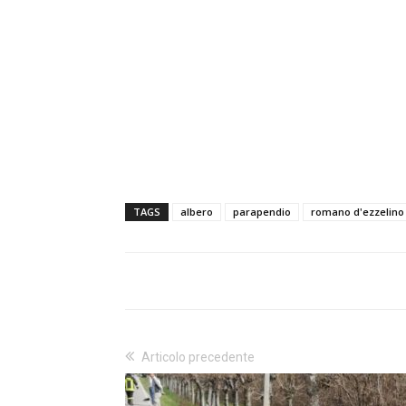
TAGS
albero
parapendio
romano d'ezzelino
Articolo precedente