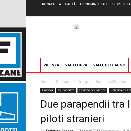
CRONACA
ATTUALITÀ
ECONOMIA LOCALE
SPORT LOCA
VICENZA
VAL LEOGRA
VALLE DELL’AGNO
Home
Bassano del Grappa
Romano d'Ezzelino
Cronaca
In Evidenza
Bassano del Grappa
Romano d'Ezze
Due parapendii tra l
piloti stranieri
Da
Federico Pozzer
-
13 Marzo 2017
(aggiornato il
13 Ma