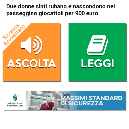
Due donne sinti rubano e nascondono nel
passeggino giocattoli per 900 euro
Home
Bassano del Grappa
Tezze sul Brenta
Bassano del Grappa
Tezze sul Brenta
Due donne sinti rubano e
nascondono nel passeggino
giocattoli per 900 euro
Da
Omar Dal Maso
20 Novembre 2019
(aggiornato il
20 Novembre 2019 17:04
)
ASCOLTA L'AUDIO