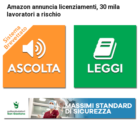
Amazon annuncia licenziamenti, 30 mila
lavoratori a rischio
Home
Cronaca Esteri
Cronaca Esteri
Amazon annuncia
licenziamenti, 30 mila
lavoratori a rischio
Da
Redazione Nazionale
28 Ottobre 2025
(aggiornato il
28 Ottobre 2025 12:51
)
ASCOLTA L'AUDIO