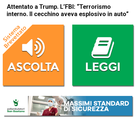
Attentato a Trump. L’FBI: “Terrorismo
interno. Il cecchino aveva esplosivo in auto”
Home
Cronaca Esteri
Cronaca Esteri
Attentato a Trump. L’FBI:
“Terrorismo interno. Il
cecchino aveva esplosivo in
auto”
Da
Redazione Nazionale
15 Luglio 2024
(aggiornato il
15 Luglio 2024 12:25
)