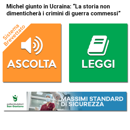
Michel giunto in Ucraina: “La storia non
dimenticherà i crimini di guerra commessi”
Home
Cronaca Esteri
Cronaca Esteri
Michel giunto in Ucraina: “La
storia non dimenticherà i
crimini di guerra commessi”
Da
Redazione Nazionale
20 Aprile 2022
(aggiornato il
20 Aprile 2022 18:58
)
ASCOLTA L'AUDIO