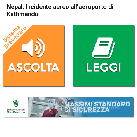
Nepal. Incidente aereo all’aeroporto di
Kathmandu
Home
Cronaca Esteri
Cronaca Esteri
Nepal. Incidente aereo
all’aeroporto di Kathmandu
Da
Redazione Nazionale
12 Marzo 2018
(aggiornato il
12 Marzo 2018 17:22
)
ASCOLTA L'AUDIO
Lettore
00:00
00:00