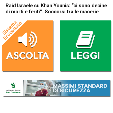
Raid Israele su Khan Younis: “ci sono decine
di morti e feriti”. Soccorsi tra le macerie
Home
Cronaca Esteri
Cronaca Esteri
Raid Israele su Khan Younis:
“ci sono decine di morti e
feriti”. Soccorsi tra le macerie
Da
Redazione Nazionale
13 Luglio 2024
(aggiornato il
14 Luglio 2024 0:05
)
ASCOLTA L'AUDIO