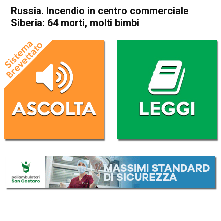
Russia. Incendio in centro commerciale
Siberia: 64 morti, molti bimbi
Home
Cronaca Esteri
Cronaca Esteri
Russia. Incendio in centro
commerciale Siberia: 64
morti, molti bimbi
Da
Redazione Nazionale
26 Marzo 2018
(aggiornato il
26 Marzo 2018 22:13
)
ASCOLTA L'AUDIO