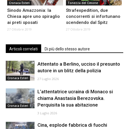
Cronaca Esteri
Tonezza del Cimone
Sinodo Amazzonia: la
Strafexpedition, due
Chiesa apre uno spiraglio
concorrenti si infortunano
ai preti sposati
scendendo dal Spitz
27 Ottobre 2019
27 Ottobre 2019
Articoli correlati
Di più dello stesso autore
Attentato a Berlino, ucciso il presunto
autore in un blitz della polizia
Cronaca Esteri
27 Luglio 2026
L’attentatrice ucraina di Monaco si
chiama Anastasia Berezovska.
Perquisita la sua abitazione
Cronaca Esteri
3 Luglio 2026
Cina, esplode fabbrica di fuochi