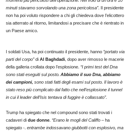
momenti più pericolosi dell’operazione. Nel volo di un’ora e 10
minuti stavamo sorvolando una zona pericolosa”
. Il presidente
non ha poi voluto rispondere a chi gli chiedeva dove l’elicottero
sia atterrato al ritorno, limitandosi a precisare che è rientrato in
un Paese amico.
I soldati Usa, ha poi continuato il presidente, hanno
“portato via
parti del corpo”
di
Al Baghdadi
, dopo aver rimosso le macerie
della galleria crollata dopo l’esplosione.
“I primi test del Dna
sono stati eseguiti sul posto.
Abbiamo il suo Dna, abbiamo
dei campioni,
sono stati fatti degli esami sul posto. Il lavoro è
stato reso più complicato dal fatto che nell’esplosione il tunnel
in cui il leader dell’Isis tentava di fuggire è collassato”.
Trump ha spiegato che nel compound sono stati trovati i
cadaveri di
due donne
.
“Erano le mogli del Califfo
– ha
spiegato -.
entrambe indossavano giubbotti con esplosivo, ma