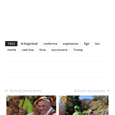
TAGS
Al Baghdadi
conferma
esplosione
figli
Isis
morte
raid Usa
Siria
successore
Trump
Articolo precedente
Articolo successivo