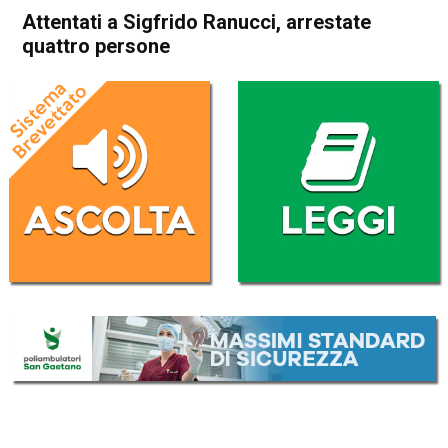
Attentati a Sigfrido Ranucci, arrestate
quattro persone
Home
Cronaca Italia
Cronaca Italia
Attentati a Sigfrido Ranucci,
arrestate quattro persone
Da
Redazione Nazionale
30 Giugno 2026
(aggiornato il
30 Giugno 2026 11:25
)
ASCOLTA L'AUDIO
Lettore
00:00
00:00