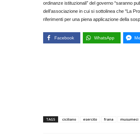
ordinanze istituzionali” del governo “saranno pubb
dell’associazione in cui si sottolinea che “La Pro
riferimenti per una piena applicazione della sos
Facebook
WhatsApp
Me
TAGS
ciciliano
esercito
frana
musumeci