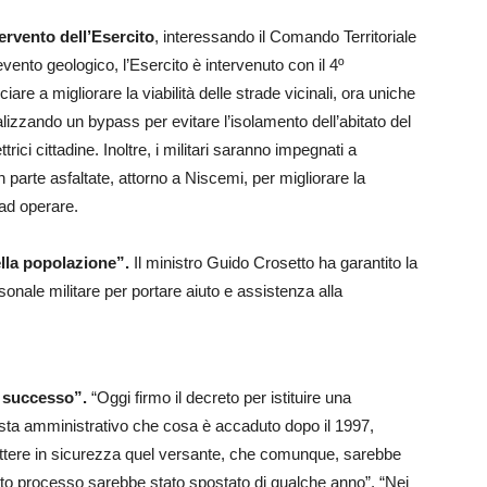
tervento dell’Esercito
, interessando il Comando Territoriale
vento geologico, l’Esercito è intervenuto con il 4º
re a migliorare la viabilità delle strade vicinali, ora uniche
alizzando un bypass per evitare l’isolamento dell’abitato del
ettrici cittadine. Inoltre, i militari saranno impegnati a
in parte asfaltate, attorno a Niscemi, per migliorare la
 ad operare.
lla popolazione”.
Il ministro Guido Crosetto ha garantito la
onale militare per portare aiuto e assistenza alla
 successo”.
“Oggi firmo il decreto per istituire una
ista amministrativo che cosa è accaduto dopo il 1997,
ettere in sicurezza quel versante, che comunque, sarebbe
sto processo sarebbe stato spostato di qualche anno”. “Nei