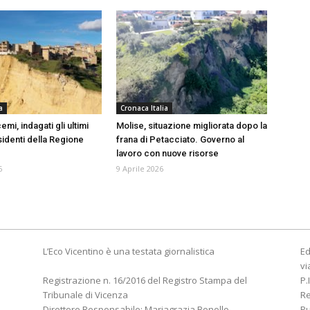
a
Cronaca Italia
emi, indagati gli ultimi
Molise, situazione migliorata dopo la
sidenti della Regione
frana di Petacciato. Governo al
lavoro con nuove risorse
6
9 Aprile 2026
L’Eco Vicentino è una testata giornalistica
Ed
vi
Registrazione n. 16/2016 del Registro Stampa del
P.
Tribunale di Vicenza
R
Direttore Responsabile: Mariagrazia Bonollo
Pu