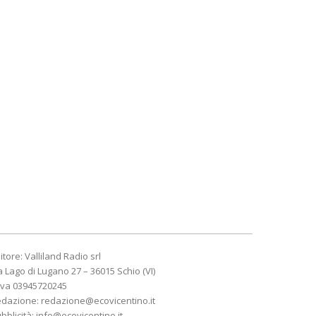
itore: Valliland Radio srl
a Lago di Lugano 27 – 36015 Schio (VI)
Iva 03945720245
edazione:
redazione@ecovicentino.it
bblicità:
info@ecovicentino.it