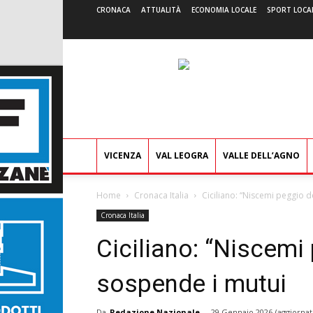
CRONACA
ATTUALITÀ
ECONOMIA LOCALE
SPORT LOCA
VICENZA
VAL LEOGRA
VALLE DELL’AGNO
Home
Cronaca Italia
Ciciliano: “Niscemi peggio d
Cronaca Italia
Ciciliano: “Niscemi 
sospende i mutui
Da
Redazione Nazionale
-
29 Gennaio 2026
(aggiornat