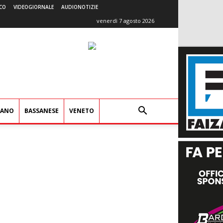
CO
VIDEOGIORNALE
AUDIONOTIZIE
venerdì 7 agosto 2026
IANO
BASSANESE
VENETO