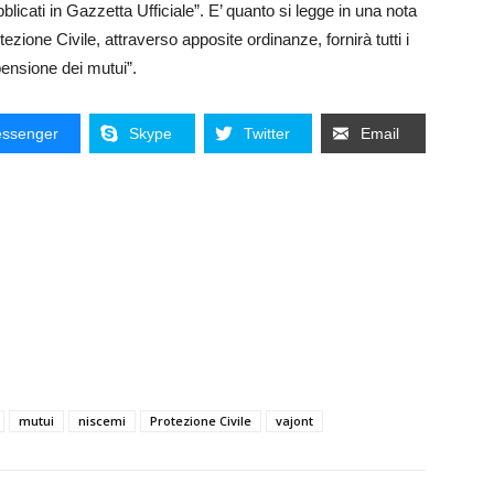
licati in Gazzetta Ufficiale”. E’ quanto si legge in una nota
tezione Civile, attraverso apposite ordinanze, fornirà tutti i
pensione dei mutui”.
ssenger
Skype
Twitter
Email
mutui
niscemi
Protezione Civile
vajont