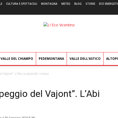
LE
CULTURA E SPETTACOLI
MONTAGNA
METEO
BLOG
STORIE
ECO ENERGETI
L'Eco
Vicentino
VALLE DEL CHIAMPO
PEDEMONTANA
VALLE DELL’ASTICO
ALTOP
el Vajont”. L’Abi sospende i mutui
peggio del Vajont”. L’Abi
o il
30 Gennaio 2026 8:28
)