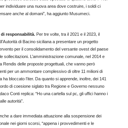
er individuare una nuova area dove costruire, i soldi ci
ensare anche al domani”, ha aggiunto Musumeci.
 di responsabilità.
Per tre volte, tra il 2021 e il 2023, il
’Autorità di Bacino siciliana a presentare un progetto
tervento per il consolidamento del versante ovest del paese
le sollecitazioni. L’amministrazione comunale, nel 2014 e
ma Rendis delle proposte progettuali, che vanno però
rventi per un ammontare complessivo di oltre 11 milioni di
ha bloccato l’iter. Da quanto si apprende, inoltre, dei 141
’Accordo di coesione siglato tra Regione e Governo nessuno
daco Conti replica: “Ho una cartella sul pc, gli uffici hanno i
lle autorità”.
banche a dare immediata attuazione alla sospensione dei
onale nei giorni scorsi, “appena i provvedimenti e le