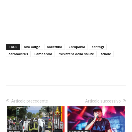
TAGS
Alto Adige
bollettino
Campania
contagi
coronavirus
Lombardia
ministero della salute
scuole
Articolo precedente
Articolo successivo
Vicenza
Radionotizie