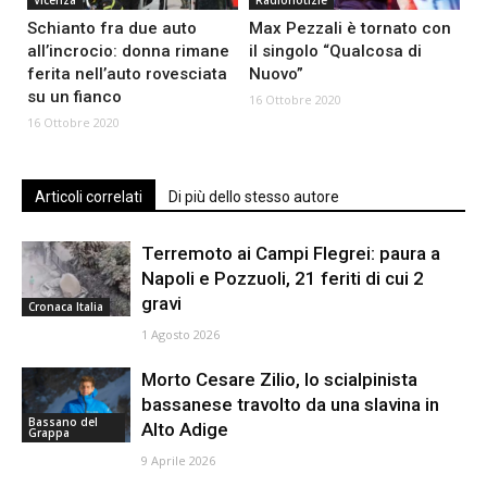
Schianto fra due auto
Max Pezzali è tornato con
all’incrocio: donna rimane
il singolo “Qualcosa di
ferita nell’auto rovesciata
Nuovo”
su un fianco
16 Ottobre 2020
16 Ottobre 2020
Articoli correlati
Di più dello stesso autore
Terremoto ai Campi Flegrei: paura a
Napoli e Pozzuoli, 21 feriti di cui 2
gravi
Cronaca Italia
1 Agosto 2026
Morto Cesare Zilio, lo scialpinista
bassanese travolto da una slavina in
Bassano del
Alto Adige
Grappa
9 Aprile 2026