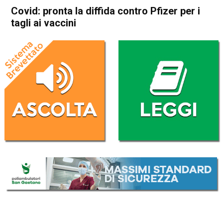
Covid: pronta la diffida contro Pfizer per i
tagli ai vaccini
Home
Cronaca Italia
Cronaca Italia
Covid: pronta la diffida contro
Pfizer per i tagli ai vaccini
Da
Redazione Nazionale
24 Gennaio 2021
(aggiornato il
25 Gennaio 2021 8:31
)
ASCOLTA L'AUDIO
Lettore
00:00
00:00