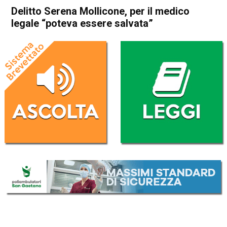
Delitto Serena Mollicone, per il medico
legale “poteva essere salvata”
Home
Cronaca Italia
Cronaca Italia
Delitto Serena Mollicone, per
il medico legale “poteva
essere salvata”
Da
Redazione Nazionale
22 Aprile 2022
(aggiornato il
22 Aprile 2022 17:55
)
ASCOLTA L'AUDIO