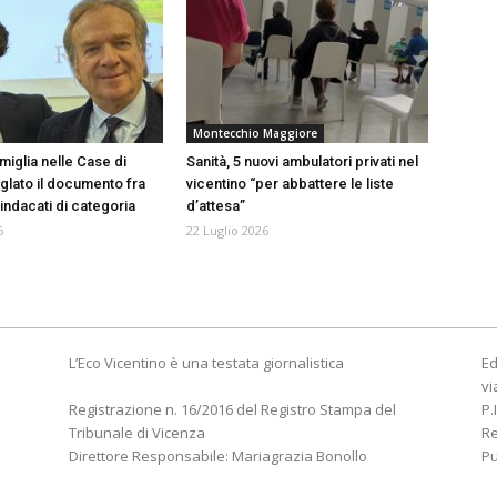
Montecchio Maggiore
miglia nelle Case di
Sanità, 5 nuovi ambulatori privati nel
iglato il documento fra
vicentino “per abbattere le liste
indacati di categoria
d’attesa”
6
22 Luglio 2026
L’Eco Vicentino è una testata giornalistica
Ed
vi
Registrazione n. 16/2016 del Registro Stampa del
P.
Tribunale di Vicenza
R
Direttore Responsabile: Mariagrazia Bonollo
Pu