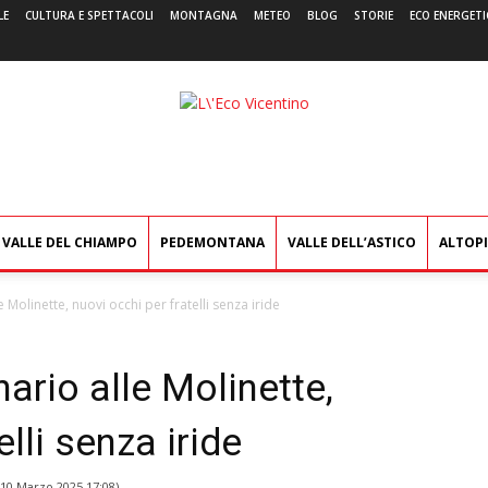
LE
CULTURA E SPETTACOLI
MONTAGNA
METEO
BLOG
STORIE
ECO ENERGETI
L'Eco
Vicentino
VALLE DEL CHIAMPO
PEDEMONTANA
VALLE DELL’ASTICO
ALTOP
e Molinette, nuovi occhi per fratelli senza iride
nario alle Molinette,
elli senza iride
10 Marzo 2025 17:08
)