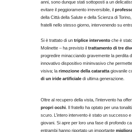
anni, sono dunque stati sottoposti a un delicati
evitare il peggioramento irreversibile, il
professo
della Città della Salute e della Scienza di Torin
fratelli nello stesso giorno, intervenendo su entr
Si è trattato di un
triplice intervento
che è stat
Molinette – ha previsto il
trattamento di tre di
progredire minacciando gravemente la perdita del
innovativo dispositivo mininvasivo che permette l
visiva; la
rimozione della cataratta
giovanile con
di un iride artificiale
di ultima generazione.
Oltre al recupero della vista, l’intervento ha offert
propri occhi
. Il fratello ha optato per una tona
scuro. L’intero intervento è stato un successo 
giovani. Si apre per loro una fase di profondo 
entrambi hanno riportato un importante
miglior