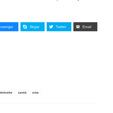
ssenger
Skype
Twitter
Email
Molinette
sanità
vista