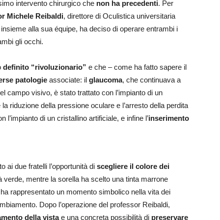
ssimo intervento chirurgico che
non ha precedenti
. Per
r Michele Reibaldi
, direttore di Oculistica universitaria
o, insieme alla sua équipe, ha deciso di operare entrambi i
ambi gli occhi.
o
definito “rivoluzionario”
e che – come ha fatto sapere il
verse patologie
associate: il
glaucoma
, che continuava a
 campo visivo, è stato trattato con l’impianto di un
a riduzione della pressione oculare e l’arresto della perdita
 l’impianto di un cristallino artificiale, e infine l’
inserimento
o ai due fratelli l’opportunità di
scegliere il colore dei
lità verde, mentre la sorella ha scelto una tinta marrone
e ha rappresentato un momento simbolico nella vita dei
cambiamento. Dopo l’operazione del professor Reibaldi,
amento della vista
e una concreta possibilità di
preservare