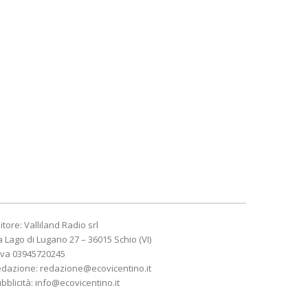
itore: Valliland Radio srl
a Lago di Lugano 27 – 36015 Schio (VI)
Iva 03945720245
edazione:
redazione@ecovicentino.it
bblicità:
info@ecovicentino.it