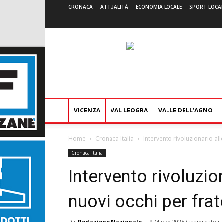
CRONACA
ATTUALITÀ
ECONOMIA LOCALE
SPORT LOCA
VICENZA
VAL LEOGRA
VALLE DELL’AGNO
Home
Cronaca Italia
Intervento rivoluzionario all
Cronaca Italia
Intervento rivoluzio
nuovi occhi per frat
Da
Redazione Nazionale
-
9 Marzo 2025
(aggiornato il