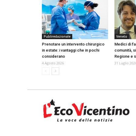
Publiredazionale
Veneto
Prenotare un intervento chirurgico
Medici di fa
in estate: i vantaggi che in pochi
comunità, s
considerano
Regione e s
4 Agosto 2026
31 Luglio 202