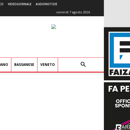
CO
VIDEOGIORNALE
AUDIONOTIZIE
venerdì 7 agosto 2026
IANO
BASSANESE
VENETO