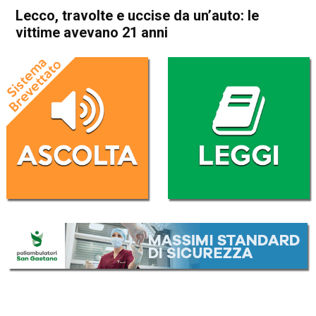
Lecco, travolte e uccise da un’auto: le
vittime avevano 21 anni
Home
Cronaca Italia
Cronaca Italia
Lecco, travolte e uccise da
un’auto: le vittime avevano
21 anni
Da
Redazione Nazionale
21 Settembre 2025
(aggiornato il
21 Settembre 2025 17:48
)
ASCOLTA L'AUDIO