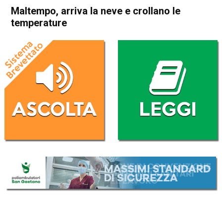
Maltempo, arriva la neve e crollano le
temperature
Home
Cronaca Italia
Cronaca Italia
Maltempo, arriva la neve e
crollano le temperature
Da
Redazione Nazionale
16 Dicembre 2018
(aggiornato il
16 Dicembre 2018 9:22
)
ASCOLTA L'AUDIO
Lettore
00:00
00:00