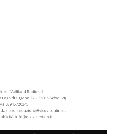
itore: Valliland Radio srl
a Lago di Lugano 27 – 36015 Schio (VI)
Iva 03945720245
edazione:
redazione@ecovicentino.it
bblicità:
info@ecovicentino.it