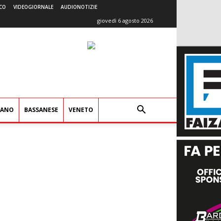
CO
VIDEOGIORNALE
AUDIONOTIZIE
giovedì 6 agosto 2026
IANO
BASSANESE
VENETO