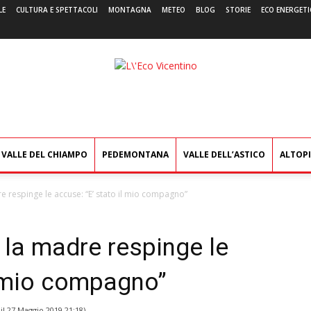
LE
CULTURA E SPETTACOLI
MONTAGNA
METEO
BLOG
STORIE
ECO ENERGETI
L'Eco
Vicentino
VALLE DEL CHIAMPO
PEDEMONTANA
VALLE DELL’ASTICO
ALTOP
 respinge le accuse: “E’ stato il mio compagno”
 la madre respinge le
l mio compagno”
il
27 Maggio 2019 21:18
)