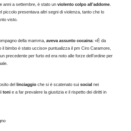
e anni a settembre, è stato un
violento colpo all’addome
.
 piccolo presentava altri segni di violenza, tanto che lo
nto visto.
 compagno della mamma,
aveva assunto cocaina
: «È da
do il bimbo è stato ucciso» puntualizza il pm Ciro Caramore,
a un precedente per furto ed era noto alle forze dell’ordine per
uale.
osito del
linciaggio
che si è scatenato sui
social
nei
i toni
e a far prevalere la giustizia e il rispetto dei diritti in
gno