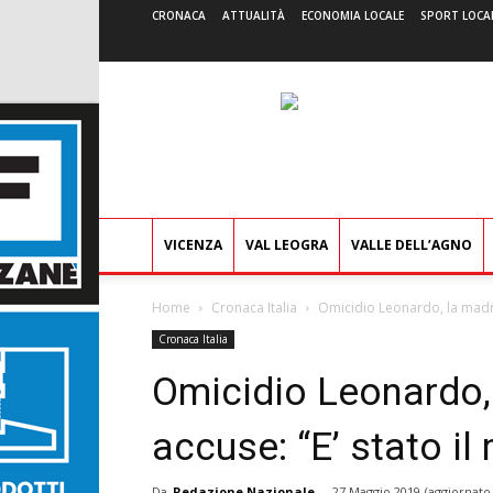
CRONACA
ATTUALITÀ
ECONOMIA LOCALE
SPORT LOCA
VICENZA
VAL LEOGRA
VALLE DELL’AGNO
Home
Cronaca Italia
Omicidio Leonardo, la madre
Cronaca Italia
Omicidio Leonardo,
accuse: “E’ stato i
Da
Redazione Nazionale
-
27 Maggio 2019
(aggiornato 