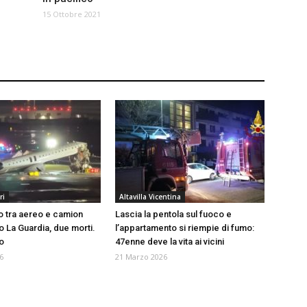
15 Ottobre 2021
ri
Altavilla Vicentina
o tra aereo e camion
Lascia la pentola sul fuoco e
o La Guardia, due morti.
l’appartamento si riempie di fumo:
o
47enne deve la vita ai vicini
6
21 Marzo 2026