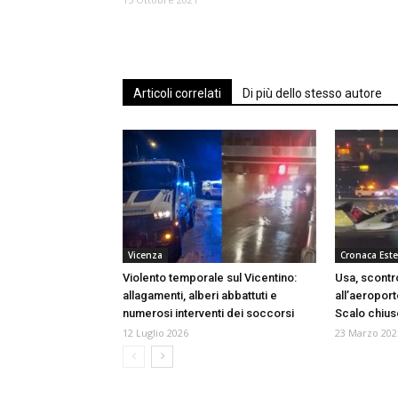
Articoli correlati
Di più dello stesso autore
Vicenza
Cronaca Este
Violento temporale sul Vicentino:
Usa, scontr
allagamenti, alberi abbattuti e
all’aeroport
numerosi interventi dei soccorsi
Scalo chius
12 Luglio 2026
23 Marzo 202