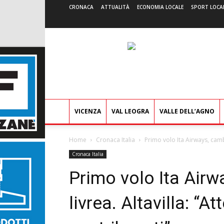
CRONACA
ATTUALITÀ
ECONOMIA LOCALE
SPORT LOCA
VICENZA
VAL LEOGRA
VALLE DELL’AGNO
Home
Cronaca Italia
Primo volo Ita Airways, cambia
Cronaca Italia
Primo volo Ita Air
livrea. Altavilla: “At