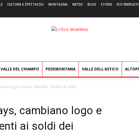
LE
CULTURA E SPETTACOLI
MONTAGNA
METEO
BLOG
STORIE
ECO ENERGETI
L'Eco
Vicentino
VALLE DEL CHIAMPO
PEDEMONTANA
VALLE DELL’ASTICO
ALTOP
no logo e livrea. Altavilla: “Attenti ai soldi...
ways, cambiano logo e
tenti ai soldi dei