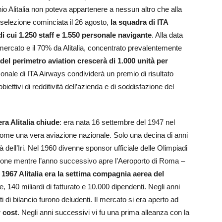
hio Alitalia non poteva appartenere a nessun altro che alla
selezione cominciata il 26 agosto,
la squadra di ITA
i cui 1.250 staff e 1.550 personale navigante
. Alla data
 mercato e il 70% da Alitalia, concentrato prevalentemente
 del perimetro aviation crescerà di 1.000 unità per
rsonale di ITA Airways condividerà un premio di risultato
iettivi di redditività dell’azienda e di soddisfazione del
a Alitalia chiude
: era nata 16 settembre del 1947 nel
ome una vera aviazione nazionale. Solo una decina di anni
tà dell’Iri. Nel 1960 divenne sponsor ufficiale delle Olimpiadi
azione mentre l’anno successivo apre l’Aeroporto di Roma –
 1967 Alitalia era la settima compagnia aerea del
e, 140 miliardi di fatturato e 10.000 dipendenti. Negli anni
ti di bilancio furono deludenti. Il mercato si era aperto ad
 cost
. Negli anni successivi vi fu una prima alleanza con la