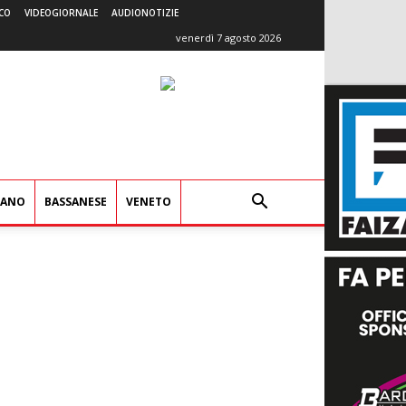
CO
VIDEOGIORNALE
AUDIONOTIZIE
venerdì 7 agosto 2026
IANO
BASSANESE
VENETO