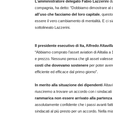
L’amministratore delegato Fabio Lazzerini
du
compagnia, ha detto: “Dobbiamo dimostrare al c
all’uso che facciamo del loro capitale
, questo
essere il vero cambiamento di mentalità. E ci sia
sottolineato Lazzerini.
Il presidente esecutivo di Ita, Alfredo Altavill
“Abbiamo comprato l’asset aviation di Alitalia a 
e prezzo. Nessuno pensa che gli asset valess
costi che dovevamo sostenere
per poter avere
efficiente ed efficace dal primo giorno”.
In merito alla situazione dei dipendenti
Altav
riusciremo a trovare un accordo con i sindacati 
rammarica non essere arrivato alla partenz
assolutamente confidente che i passi avanti fatti
sindacati al più presto per un accordo. Nella mi