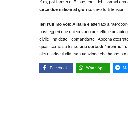
Klm, poi l’arrivo di Etihad, ma i debiti ormai era
circa due milioni al giorno
, creò forti tensioni
Ieri l’ultimo volo Alitalia
è atterrato all’aeropor
passeggeri che chiedevano un selfie e un autogr
civile”, ha detto il comandante. Appena atterrato,
quasi come se fosse
una sorta di “inchino” o
alcuni addetti alla manutenzione che hanno port
Facebook
WhatsApp
Me