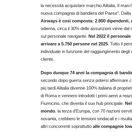
la necessità acquistare marchio Alitalia. Il marc
nuova compagnia di bandiera del Paese”. Dalla 
Airways è così composta: 2.800 dipendenti, d
odierna, circa il 30% delle assunzioni viene dal
sul personale navigante.
Nel 2022 il personale
arrivare a 5.750 persone nel 2025
. Tutto il pe
individuale in funzione del raggiungimento degli ob
cliente.
Dopo dunque 74 anni la compagnia di bandier
secondo dopo guerra senza potersi affermare c
più tardi Alitalia divenne 100% italiana di proprie
di Roma e vennero introdotti i primi aerei a re
Fiumicino, che diventa il suo hub principale.
Nel
mondo
, la terza d’Europa, con 70 nazioni servit
novanta, crebbero le tensioni sindacali e i risulta
altri concorrenti soprattutto
alle compagnie low