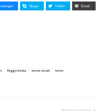
ssenger
Skype
Twitter
Email
us
Reggio Emilia
servizi sociali
torino
Articolo successivo