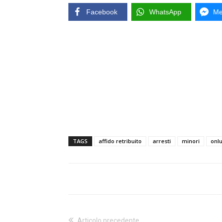
Facebook
WhatsApp
Me
TAGS
affido retribuito
arresti
minori
onl
Articolo precedente