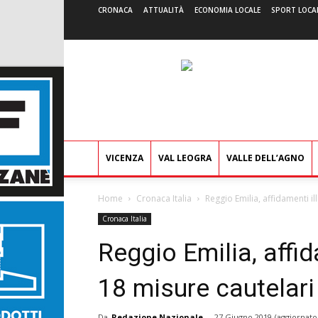
CRONACA
ATTUALITÀ
ECONOMIA LOCALE
SPORT LOCA
VICENZA
VAL LEOGRA
VALLE DELL’AGNO
Home
Cronaca Italia
Reggio Emilia, affidamenti ill
Cronaca Italia
Reggio Emilia, affida
18 misure cautelari
Da
Redazione Nazionale
-
27 Giugno 2019
(aggiornato