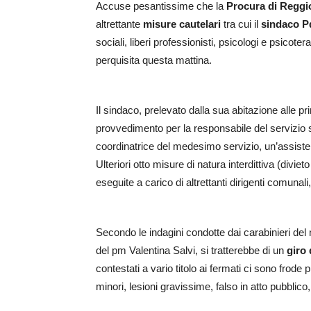
Accuse pesantissime che la
Procura di Reggi
altrettante
misure cautelari
tra cui il
sindaco Pd
sociali, liberi professionisti, psicologi e psicote
perquisita questa mattina.
Il sindaco, prelevato dalla sua abitazione alle pri
provvedimento per la responsabile del servizio s
coordinatrice del medesimo servizio, un’assisten
Ulteriori otto misure di natura interdittiva (divie
eseguite a carico di altrettanti dirigenti comunali
Secondo le indagini condotte dai carabinieri del
del pm Valentina Salvi, si tratterebbe di un
giro d
contestati a vario titolo ai fermati ci sono frod
minori, lesioni gravissime, falso in atto pubblico