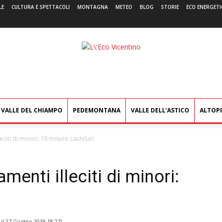
LE
CULTURA E SPETTACOLI
MONTAGNA
METEO
BLOG
STORIE
ECO ENERGETI
L'Eco
Vicentino
VALLE DEL CHIAMPO
PEDEMONTANA
VALLE DELL’ASTICO
ALTOP
eciti di minori: 18 misure cautelari
menti illeciti di minori:
 il
27 Giugno 2019 18:27
)