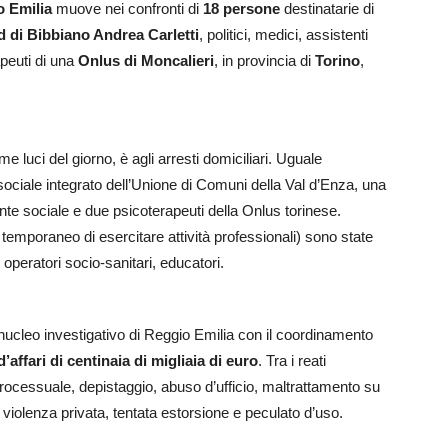
o Emilia
muove nei confronti di
18 persone
destinatarie di
 di Bibbiano Andrea Carletti
, politici, medici, assistenti
rapeuti di una
Onlus di Moncalieri
, in provincia di
Torino
,
me luci del giorno, è agli arresti domiciliari. Uguale
ociale integrato dell’Unione di Comuni della Val d’Enza, una
te sociale e due psicoterapeuti della Onlus torinese.
to temporaneo di esercitare attività professionali) sono state
, operatori socio-sanitari, educatori.
 nucleo investigativo di Reggio Emilia con il coordinamento
’affari di centinaia di migliaia di euro
. Tra i reati
e processuale, depistaggio, abuso d’ufficio, maltrattamento su
, violenza privata, tentata estorsione e peculato d’uso.