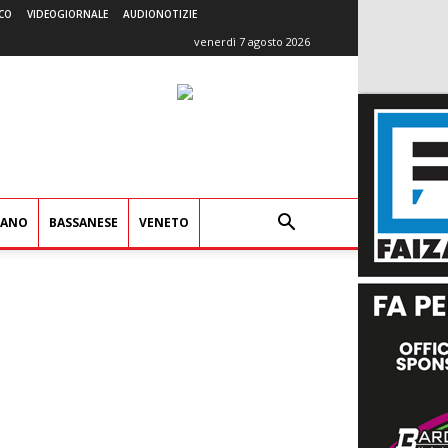
CO
VIDEOGIORNALE
AUDIONOTIZIE
venerdì 7 agosto 2026
IANO
BASSANESE
VENETO