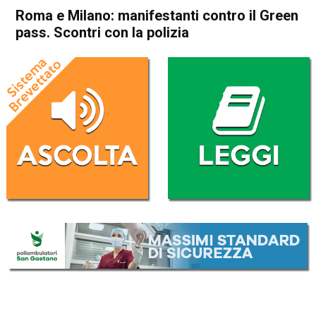
Roma e Milano: manifestanti contro il Green
pass. Scontri con la polizia
Home
Cronaca Italia
Cronaca Italia
Roma e Milano: manifestanti
contro il Green pass. Scontri
con la polizia
Da
Redazione Nazionale
10 Ottobre 2021
(aggiornato il
10 Ottobre 2021 18:59
)
ASCOLTA L'AUDIO