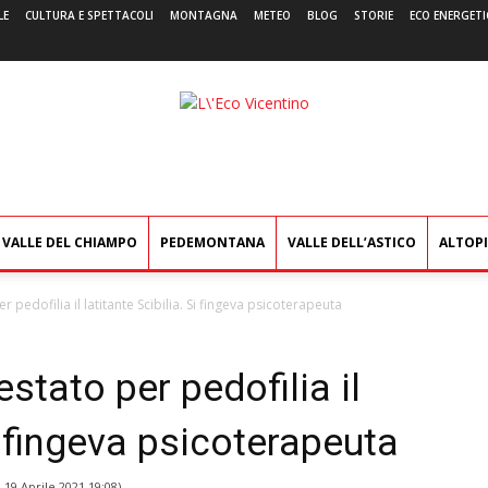
LE
CULTURA E SPETTACOLI
MONTAGNA
METEO
BLOG
STORIE
ECO ENERGETI
L'Eco
Vicentino
VALLE DEL CHIAMPO
PEDEMONTANA
VALLE DELL’ASTICO
ALTOP
pedofilia il latitante Scibilia. Si fingeva psicoterapeuta
stato per pedofilia il
Si fingeva psicoterapeuta
l
19 Aprile 2021 19:08
)