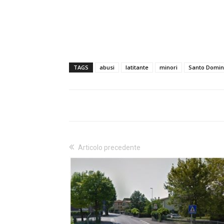
TAGS
abusi
latitante
minori
Santo Domi
Articolo precedente