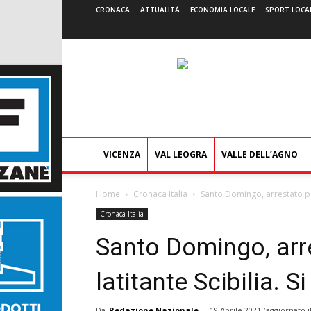
CRONACA
ATTUALITÀ
ECONOMIA LOCALE
SPORT LOCA
VICENZA
VAL LEOGRA
VALLE DELL’AGNO
Home
Cronaca Italia
Santo Domingo, arrestato per 
Cronaca Italia
Santo Domingo, arre
latitante Scibilia. 
Da
Redazione Nazionale
-
19 Aprile 2021
(aggiornato i