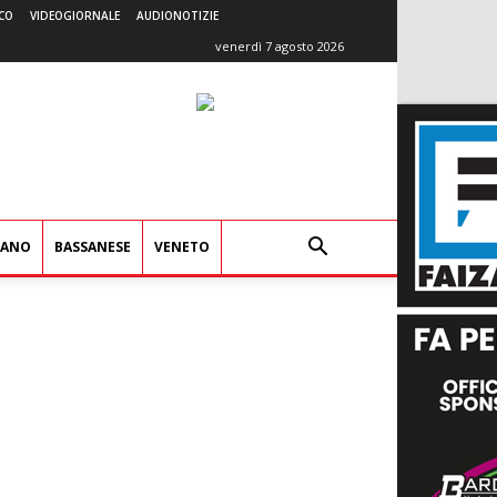
CO
VIDEOGIORNALE
AUDIONOTIZIE
venerdì 7 agosto 2026
IANO
BASSANESE
VENETO