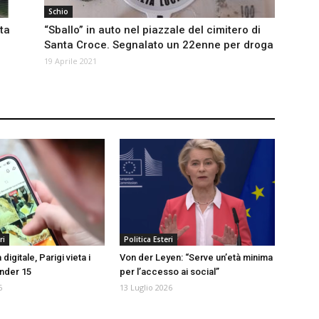
Schio
ata
“Sballo” in auto nel piazzale del cimitero di
Santa Croce. Segnalato un 22enne per droga
19 Aprile 2021
ri
Politica Esteri
igitale, Parigi vieta i
Von der Leyen: “Serve un’età minima
under 15
per l’accesso ai social”
6
13 Luglio 2026