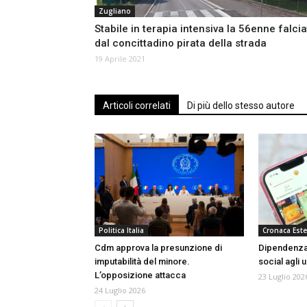
Zugliano
Stabile in terapia intensiva la 56enne falci
dal concittadino pirata della strada
19 Aprile 2021
Articoli correlati
Di più dello stesso autore
Politica Italia
Cronaca Este
Cdm approva la presunzione di
Dipendenza d
imputabilità del minore.
social agli 
L’opposizione attacca
23 Luglio 202
24 Luglio 2026