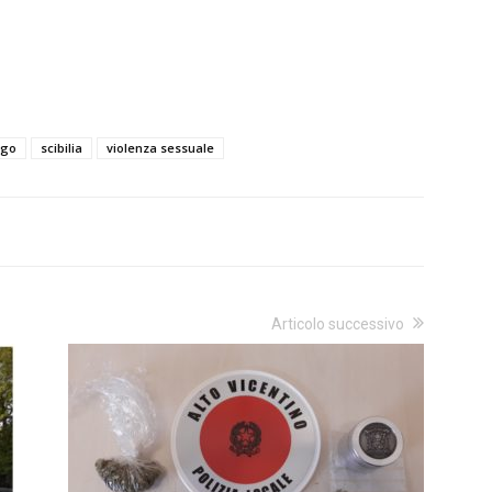
ngo
scibilia
violenza sessuale
Articolo successivo