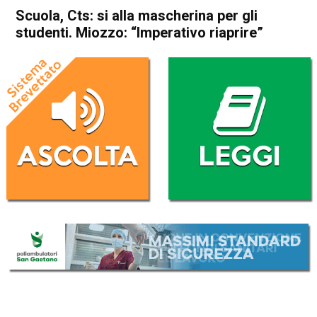
Scuola, Cts: si alla mascherina per gli
studenti. Miozzo: “Imperativo riaprire”
Home
Cronaca Italia
Cronaca Italia
Scuola, Cts: si alla
mascherina per gli studenti.
Miozzo: “Imperativo riaprire”
Da
Redazione Nazionale
19 Agosto 2020
(aggiornato il
19 Agosto 2020 19:33
)
ASCOLTA L'AUDIO