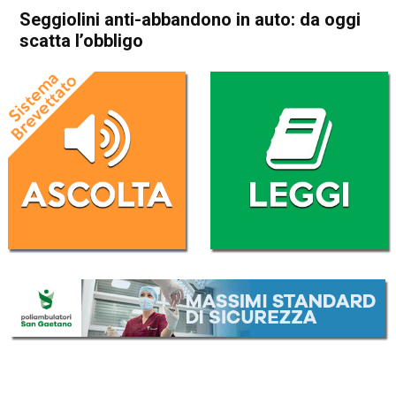
Seggiolini anti-abbandono in auto: da oggi
scatta l’obbligo
Home
Cronaca Italia
Cronaca Italia
Seggiolini anti-abbandono in
auto: da oggi scatta l’obbligo
Da
Redazione Nazionale
7 Novembre 2019
(aggiornato il
7 Novembre 2019 14:33
)
ASCOLTA L'AUDIO
Lettore
00:00
00:00