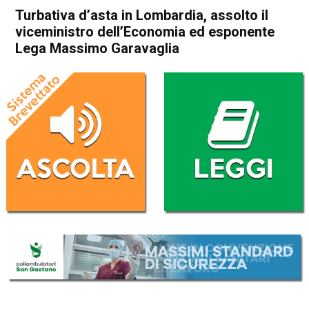
Turbativa d’asta in Lombardia, assolto il
viceministro dell’Economia ed esponente
Lega Massimo Garavaglia
Home
Cronaca Italia
Cronaca Italia
Turbativa d’asta in
Lombardia, assolto il
viceministro dell’Economia
ed esponente Lega Massimo
Garavaglia
Da
Redazione Nazionale
17 Luglio 2019
(aggiornato il
17 Luglio 2019 17:45
)