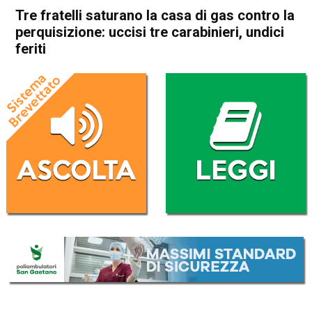
Tre fratelli saturano la casa di gas contro la
perquisizione: uccisi tre carabinieri, undici
feriti
Home
Veneto
Cronaca
In Evidenza
Veneto
Tre fratelli saturano la casa di
gas contro la perquisizione:
uccisi tre carabinieri, undici
feriti
Da
Mariagrazia Bonollo
14 Ottobre 2025
(aggiornato il
14 Ottobre 2025 19:03
)