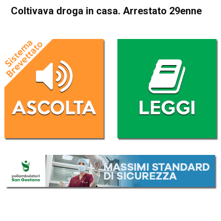
Coltivava droga in casa. Arrestato 29enne
Home
Cronaca
Cronaca
In Evidenza
Valdagno
Trissino
Coltivava droga in casa.
Arrestato 29enne
Da
Federico Pozzer
7 Agosto 2017
ASCOLTA L'AUDIO
Lettore
00:00
00:00