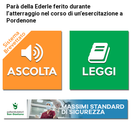
Parà della Ederle ferito durante
l’atterraggio nel corso di un’esercitazione a
Pordenone
Home
Cronaca
Cronaca
In Evidenza
Vicenza
Parà della Ederle ferito
durante l’atterraggio nel
corso di un’esercitazione a
Pordenone
Da
Mariagrazia Bonollo
25 Luglio 2024
(aggiornato il
25 Luglio 2024 19:04
)