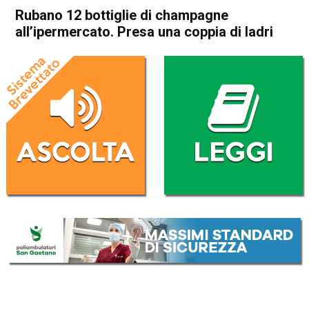
Rubano 12 bottiglie di champagne
all’ipermercato. Presa una coppia di ladri
Home
Arzignano
Montecchio Maggiore
Cronaca
In Evidenza
Arzignano
Montecchio Maggiore
Rubano 12 bottiglie di
champagne all’ipermercato.
Presa una coppia di ladri
Da
Omar Dal Maso
13 Luglio 2020
(aggiornato il
13 Luglio 2020 19:48
)
ASCOLTA L'AUDIO