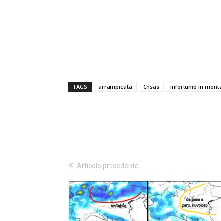
TAGS
arrampicata
Cnsas
infortunio in mon
Articolo precedente