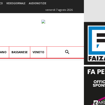
CO
VIDEOGIORNALE
AUDIONOTIZIE
venerdì 7 agosto 2026
IANO
BASSANESE
VENETO