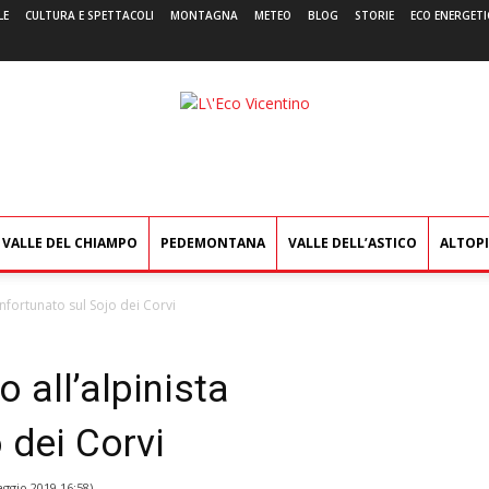
LE
CULTURA E SPETTACOLI
MONTAGNA
METEO
BLOG
STORIE
ECO ENERGETI
L'Eco
Vicentino
VALLE DEL CHIAMPO
PEDEMONTANA
VALLE DELL’ASTICO
ALTOP
infortunato sul Sojo dei Corvi
 all’alpinista
 dei Corvi
ggio 2019 16:58
)