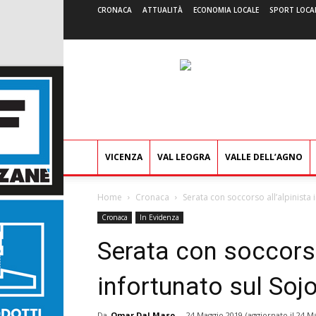
CRONACA
ATTUALITÀ
ECONOMIA LOCALE
SPORT LOCA
VICENZA
VAL LEOGRA
VALLE DELL’AGNO
Home
Cronaca
Serata con soccorso all’alpinista 
Cronaca
In Evidenza
Serata con soccorso
infortunato sul Sojo
Da
Omar Dal Maso
-
24 Maggio 2019
(aggiornato il
24 Ma