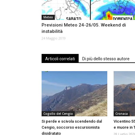
Meteo
Previsioni Meteo 24-26/05. Weekend di
instabilità
24 Maggio 2019
Articoli correlati
Di più dello stesso autore
Cogollo del Cengio
Cronaca
Si perde e scivola scendendo dal
Vicentino 5
Cengio, soccorso escursionista
e muore in 
disidratato
28 Luglio 202