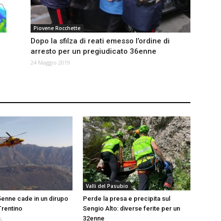
Piovene Rocchette
Dopo la sfilza di reati emesso l’ordine di
arresto per un pregiudicato 36enne
24 Maggio 2019
Valli del Pasubio
5enne cade in un dirupo
Perde la presa e precipita sul
Trentino
Sengio Alto: diverse ferite per un
32enne
6