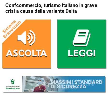
Confcommercio, turismo italiano in grave
crisi a causa della variante Delta
Home
Economia Italia
Economia Italia
Confcommercio, turismo
italiano in grave crisi a causa
della variante Delta
Da
Redazione Nazionale
31 Luglio 2021
(aggiornato il
2 Agosto 2021 8:26
)
ASCOLTA L'AUDIO