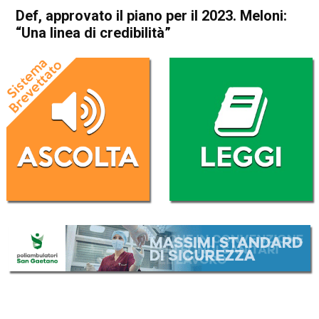
Def, approvato il piano per il 2023. Meloni:
“Una linea di credibilità”
Home
Economia Italia
Economia Italia
Def, approvato il piano per il
2023. Meloni: “Una linea di
credibilità”
Da
Redazione Nazionale
12 Aprile 2023
(aggiornato il
12 Aprile 2023 12:35
)
ASCOLTA L'AUDIO