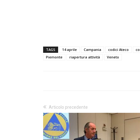
TAGS
14 aprile
Campania
codici Ateco
co
Piemonte
riapertura attività
Veneto
Articolo precedente