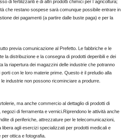
so di fertilizzanti e di altri prodotti chimici per l`agricoltura;
vità che restano sospese sarà comunque possibile entrare in
tione dei pagamenti (a partire dalle buste paga) e per la
 tutto previa comunicazione al Prefetto. Le fabbriche e le
e la distribuzione e la consegna di prodotti deperibili e dei
sta la riapertura dei magazzini delle industrie che potranno
i porti con le loro materie prime. Questo è il preludio alla
le industrie non possono ricominciare a produrre.
artolerie, ma anche commercio al dettaglio di prodotti di
 negozi di ferramenta e vernici.Riprendono le attività anche
endite di periferiche, attrezzature per le telecomunicazioni,
 libera agli esercizi specializzati per prodotti medicali e
 per ottica e fotografia.