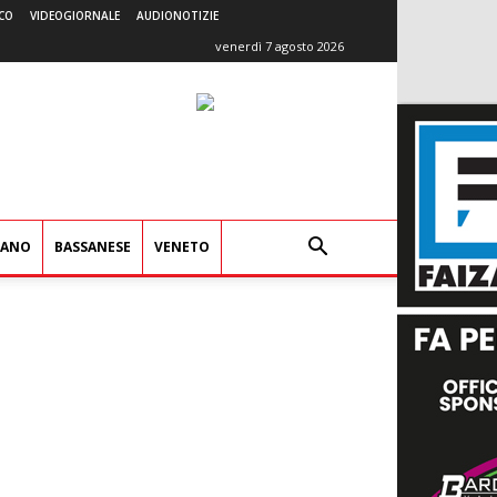
CO
VIDEOGIORNALE
AUDIONOTIZIE
venerdì 7 agosto 2026
IANO
BASSANESE
VENETO