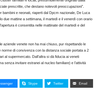
i cluster familiari e locali, presumibilmente originati dalla
iale prescritte, che destano notevoli preoccupazioni”.
 bambini e neonati, riaperti dal Dpcm nazionale, De Luca
 due mattine a settimana, il martedì e il venerdì con orario
’apertura è consentita nelle mattinate del martedì e del
le aziende venete non ha mai chiuso, pur rispettando le
e norme di convivenza con la distanza sociale portata a 2
i al supermercato. Dall’altra si dà fiducia ai veneti
ma senza invitare estranei al nucleo familiare) e l’attività
ssenger
Skype
Twitter
Email