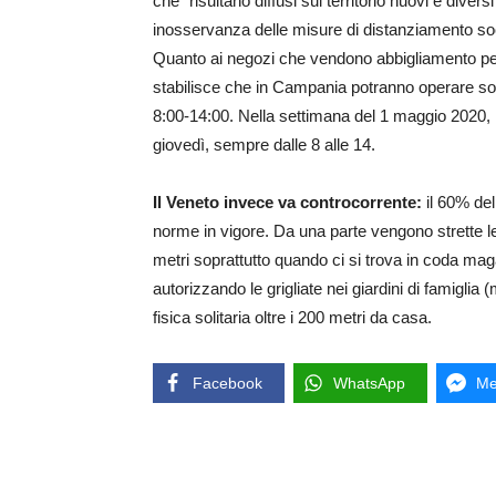
che “risultano diffusi sul territorio nuovi e divers
inosservanza delle misure di distanziamento soc
Quanto ai negozi che vendono abbigliamento per
stabilisce che in Campania potranno operare solo
8:00-14:00. Nella settimana del 1 maggio 2020, l
giovedì, sempre dalle 8 alle 14.
Il Veneto invece va controcorrente:
il 60% del
norme in vigore. Da una parte vengono strette l
metri soprattutto quando ci si trova in coda magar
autorizzando le grigliate nei giardini di famiglia (
fisica solitaria oltre i 200 metri da casa.
Facebook
WhatsApp
Me