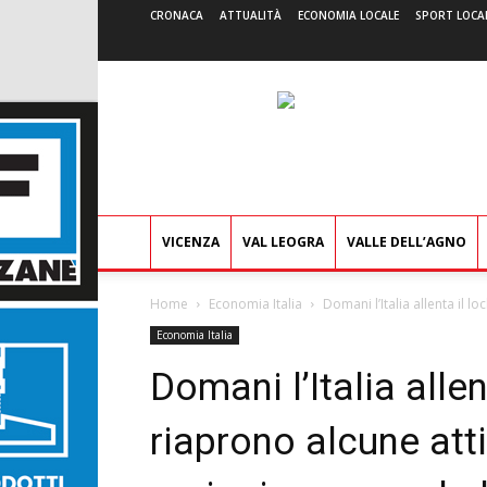
CRONACA
ATTUALITÀ
ECONOMIA LOCALE
SPORT LOCA
VICENZA
VAL LEOGRA
VALLE DELL’AGNO
Home
Economia Italia
Domani l’Italia allenta il l
Economia Italia
Domani l’Italia alle
riaprono alcune atti