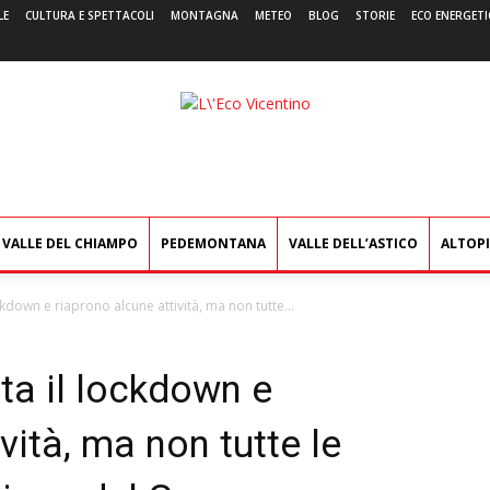
LE
CULTURA E SPETTACOLI
MONTAGNA
METEO
BLOG
STORIE
ECO ENERGETI
L'Eco
Vicentino
VALLE DEL CHIAMPO
PEDEMONTANA
VALLE DELL’ASTICO
ALTOP
ockdown e riaprono alcune attività, ma non tutte...
nta il lockdown e
vità, ma non tutte le