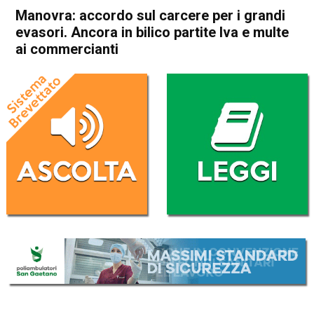
Manovra: accordo sul carcere per i grandi
evasori. Ancora in bilico partite Iva e multe
ai commercianti
Home
Economia Italia
Economia Italia
Manovra: accordo sul
carcere per i grandi evasori.
Ancora in bilico partite Iva e
multe ai commercianti
Da
Redazione Nazionale
22 Ottobre 2019
(aggiornato il
22 Ottobre 2019 10:59
)