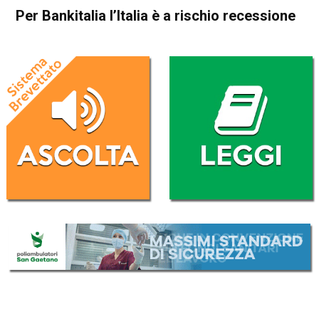
Per Bankitalia l’Italia è a rischio recessione
Home
Economia Italia
Economia Italia
Per Bankitalia l’Italia è a
rischio recessione
Da
Redazione Nazionale
19 Gennaio 2019
(aggiornato il
19 Gennaio 2019 14:03
)
ASCOLTA L'AUDIO
Lettore
00:00
00:00