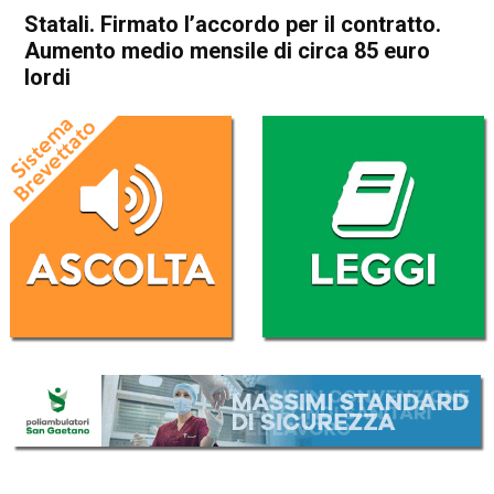
Statali. Firmato l’accordo per il contratto.
Aumento medio mensile di circa 85 euro
lordi
Home
Economia Italia
Economia Italia
Statali. Firmato l’accordo per
il contratto. Aumento medio
mensile di circa 85 euro lordi
Da
Redazione Nazionale
23 Dicembre 2017
(aggiornato il
23 Dicembre 2017 16:53
)
ASCOLTA L'AUDIO