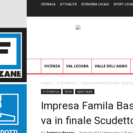
CRONACA
ATTUALITÀ
ECONOMIA LOCALE
SPORT LOCA
VICENZA
VAL LEOGRA
VALLE DELL’AGNO
Home
In Evidenza
Impresa Famila Basket, sbanca 
In Evidenza
Schio
Sport locale
Impresa Famila Bas
va in finale Scudett
Da
Federico Pozzer
-
25 Aprile 2017
(aggiornato il
25 Apr