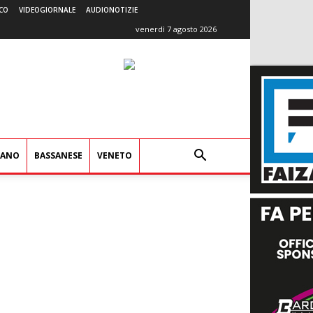
CO
VIDEOGIORNALE
AUDIONOTIZIE
venerdì 7 agosto 2026
IANO
BASSANESE
VENETO