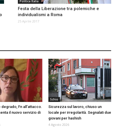
Politica Italia
Festa della Liberazione tra polemiche e
io
individualismi a Roma
25 Aprile 2017
Schio
 degrado, Fn all’attacco.
Sicurezza sul lavoro, chiuso un
nta il nuovo servizio di
locale per irregolarità. Segnalati due
giovani per hashish
6
4 Agosto 2026