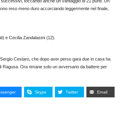
i successivi, toccando anche un vantaggio di 21 punti. Un
anno reso meno duro accorciando leggermente nel finale,
) e Cecilia Zandalasini (12).
 Sergio Cestaro, che dopo aver perso gara due in casa ha
di Ragusa. Ora rimane solo un avversario da battere per
ssenger
Skype
Twitter
Email