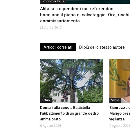
Economia Italia
Alitalia: i dipendenti col referendum
bocciano il piano di salvataggio. Ora, risch
commissariamento
25 Aprile 2017
Articoli correlati
Di più dello stesso autore
Schio
Schio
Domani alla scuola Battistella
Sicurezza e
l’abbattimento di un grande cedro
Marigo prese
ammalorato
vigilanza
6 Agosto 2026
4 Agosto 202