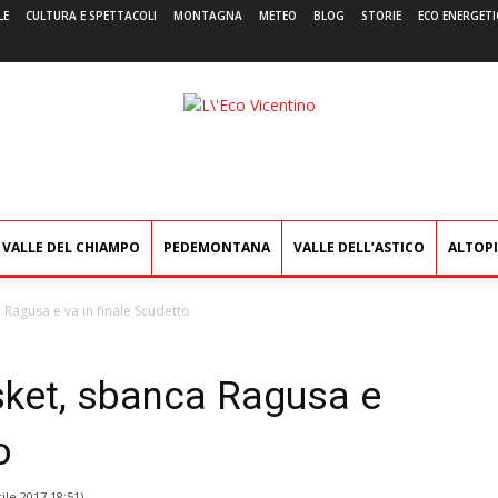
LE
CULTURA E SPETTACOLI
MONTAGNA
METEO
BLOG
STORIE
ECO ENERGETI
L'Eco
Vicentino
VALLE DEL CHIAMPO
PEDEMONTANA
VALLE DELL’ASTICO
ALTOP
Ragusa e va in finale Scudetto
ket, sbanca Ragusa e
o
ile 2017 18:51
)