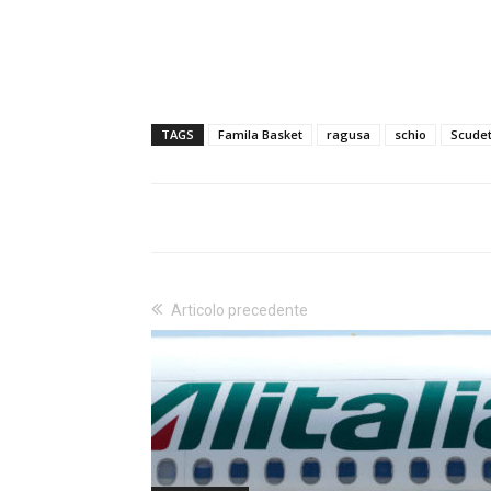
TAGS
Famila Basket
ragusa
schio
Scudet
Articolo precedente