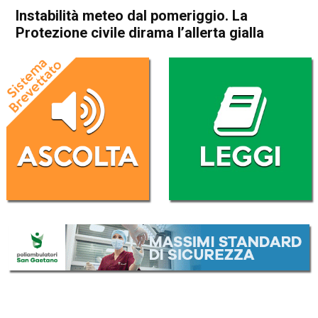
Instabilità meteo dal pomeriggio. La
Protezione civile dirama l’allerta gialla
Home
In Evidenza
In Evidenza
Meteo
Veneto
Instabilità meteo dal
pomeriggio. La Protezione
civile dirama l’allerta gialla
Da
Omar Dal Maso
12 Agosto 2019
(aggiornato il
12 Agosto 2019 18:21
)
ASCOLTA L'AUDIO