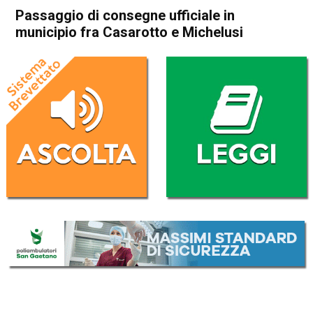
Passaggio di consegne ufficiale in
municipio fra Casarotto e Michelusi
Home
In Evidenza
Attualità
In Evidenza
Thiene
Passaggio di consegne
ufficiale in municipio fra
Casarotto e Michelusi
Da
Mariagrazia Bonollo
28 Giugno 2022
(aggiornato il
29 Giugno 2022 10:12
)
ASCOLTA L'AUDIO