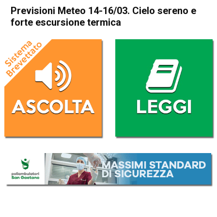
Previsioni Meteo 14-16/03. Cielo sereno e
forte escursione termica
Home
In Evidenza
In Evidenza
Meteo
Previsioni Meteo 14-16/03.
Cielo sereno e forte
escursione termica
Da
Davide Deganello
14 Marzo 2017
(aggiornato il
14 Marzo 2017 19:03
)
ASCOLTA L'AUDIO