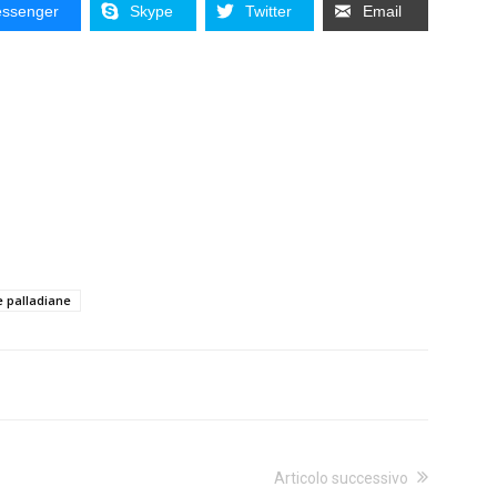
ssenger
Skype
Twitter
Email
le palladiane
Articolo successivo