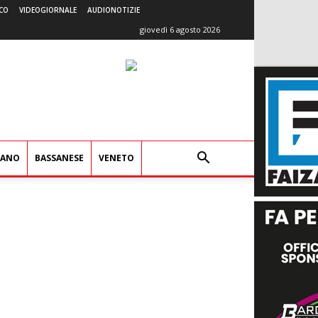
CO
VIDEOGIORNALE
AUDIONOTIZIE
giovedì 6 agosto 2026
IANO
BASSANESE
VENETO