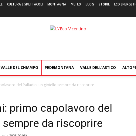
LE
CULTURA E SPETTACOLI
MONTAGNA
METEO
BLOG
STORIE
ECO ENERGETI
L'Eco
Vicentino
VALLE DEL CHIAMPO
PEDEMONTANA
VALLE DELL’ASTICO
ALTOP
apolavoro del Palladio, un gioiello sempre da riscoprire
ni: primo capolavoro del
o sempre da riscoprire
Luglio 2023 20:03
)