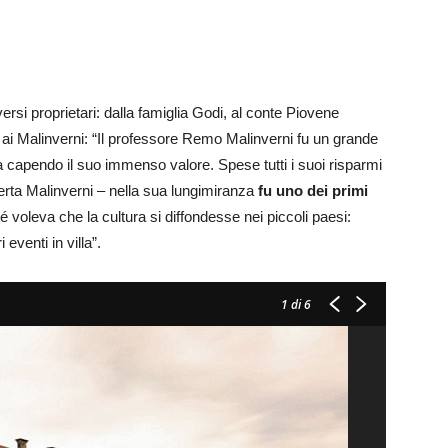
versi proprietari: dalla famiglia Godi, al conte Piovene
0 ai Malinverni: “Il professore Remo Malinverni fu un grande
a capendo il suo immenso valore. Spese tutti i suoi risparmi
berta Malinverni – nella sua lungimiranza
fu uno dei primi
 voleva che la cultura si diffondesse nei piccoli paesi:
eventi in villa”.
1
di 6