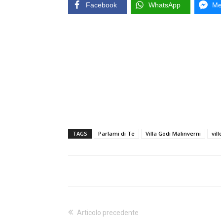
Facebook
WhatsApp
Me
TAGS
Parlami di Te
Villa Godi Malinverni
vil
Articolo precedente