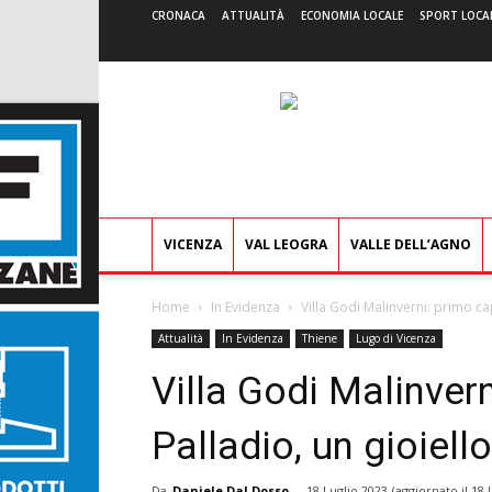
CRONACA
ATTUALITÀ
ECONOMIA LOCALE
SPORT LOCA
VICENZA
VAL LEOGRA
VALLE DELL’AGNO
Home
In Evidenza
Villa Godi Malinverni: primo c
Attualità
In Evidenza
Thiene
Lugo di Vicenza
Villa Godi Malinver
Palladio, un gioiell
Da
Daniele Dal Dosso
-
18 Luglio 2023
(aggiornato il
18 